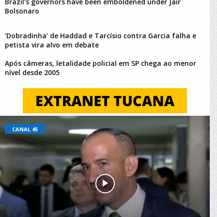
Brazil’s governors have been emboldened under Jair
Bolsonaro
‘Dobradinha’ de Haddad e Tarcísio contra Garcia falha e
petista vira alvo em debate
Após câmeras, letalidade policial em SP chega ao menor
nível desde 2005
CANAL 45